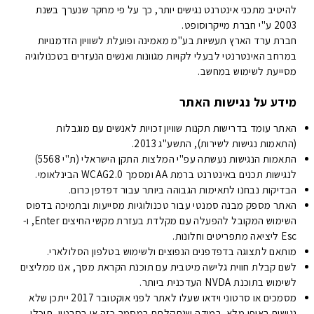
להיטיב מתכני אינטרנט נגישים יותר, כך על פי מחקר שנערך בשנת
2003 ע"י חברת מייקרוסופט.
חברת ערד הארץ תעשיות בע"מ מאמינה ופועלת לשוויון הזדמנויות
במרחב האינטרנטי לבעלי לקויות מגוונות ואנשים הנעזרים בטכנולוגיה
מסייעת לשימוש במחשב.
מידע על נגישות האתר
האתר עומד בדרישות תקנות שוויון זכויות לאנשים עם מוגבלות
(התאמות נגישות לשירות), התשע"ג 2013.
התאמות הנגישות נעשתה עפ"י המלצות התקן הישראלי (ת"י 5568)
לנגישות תכנים באינטרנט ברמת AA ומסמך WCAG2.0 הבינלאומי.
הבדיקות נבחנו לתאימות הגבוהה ביותר עבור דפדפן כרום.
האתר מספק מבנה סמנטי עבור טכנולוגיות מסייעות ובתמיכה בדפוס
השימוש המקובל להפעלה עם מקלדת בעזרת מקשי החיצים Enter, ו-
Esc ליציאה מתפריטים וחלונות.
מותאם לתצוגה בדפדפנים הנפוצים ולשימוש בטלפון הסלולארי.
לשם קבלת חווית גלישה מיטבית עם תוכנת הקראת מסך, אנו ממליצים
לשימוש בתוכנת NVDA העדכנית ביותר.
מסמכים או סרטוני וידאו שעלו לאתר לפני אוקטובר 2017 ייתכן שלא
נגישים באופן מלא. במידה שנתקלתם במסמך כזה או בסרטון, תוכלו