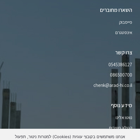
השארו מחוברים
פייסבוק
אינסטגרם
צרו קשר
0545386127
086500700
chenk@arad-hi.co.il
מידע נוסף
נווטו אלינו
קטלוג מוצרים
אנחנו משתמשים בקובצי עוגיות (Cookies) למטרות ניטור, תפעול