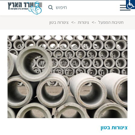
חיפוש
דלג
לתוכן
המרכזי
->
->
חטיבות המפעל
צינורות
צינורות בטון
צינורות בטון