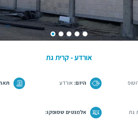
אורדע - קרית גת
טופ
היזם:
אורדע
תארי
 גת
אלמנטים שסופקו: