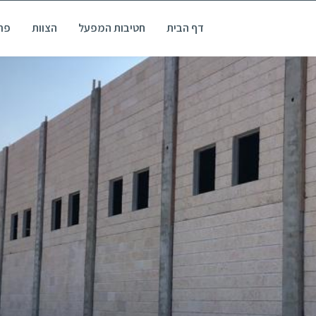
דף הבית
חטיבות המפעל
הצוות
פרו
חוברים
צרו קשר
0545386127
086500700
chenk@arad-hi.co.il